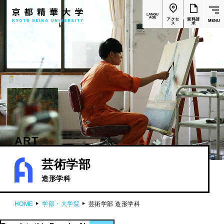
LANGU
AGE
アクセ
資料請
MENU
ス
求
ART
芸術学部
造形学科
HOME
学部・大学院
芸術学部 造形学科