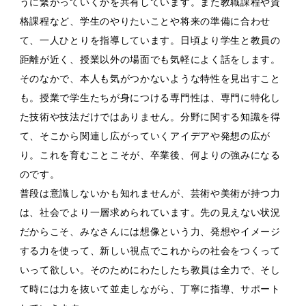
うに繋がっていくかを共有しています。また教職課程や資
格課程など、学生のやりたいことや将来の準備に合わせ
て、一人ひとりを指導しています。日頃より学生と教員の
距離が近く、授業以外の場面でも気軽によく話をします。
そのなかで、本人も気がつかないような特性を見出すこと
も。授業で学生たちが身につける専門性は、専門に特化し
た技術や技法だけではありません。分野に関する知識を得
て、そこから関連し広がっていくアイデアや発想の広が
り。これを育むことこそが、卒業後、何よりの強みになる
のです。
普段は意識しないかも知れませんが、芸術や美術が持つ力
は、社会でより一層求められています。先の見えない状況
だからこそ、みなさんには想像という力、発想やイメージ
する力を使って、新しい視点でこれからの社会をつくって
いって欲しい。そのためにわたしたち教員は全力で、そし
て時には力を抜いて並走しながら、丁寧に指導、サポート