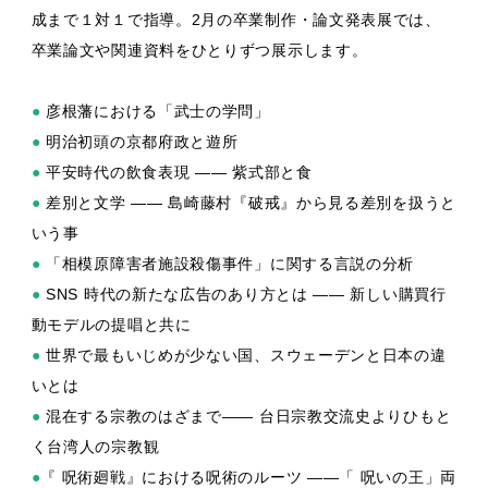
成まで１対１で指導。2月の卒業制作・論文発表展では、
卒業論文や関連資料をひとりずつ展示します。
●
彦根藩における「武士の学問」
●
明治初頭の京都府政と遊所
●
平安時代の飲食表現 —— 紫式部と食
●
差別と文学 —— 島崎藤村『破戒』から見る差別を扱うと
いう事
●
「相模原障害者施設殺傷事件」に関する言説の分析
●
SNS 時代の新たな広告のあり方とは —— 新しい購買行
動モデルの提唱と共に
●
世界で最もいじめが少ない国、スウェーデンと日本の違
いとは
●
混在する宗教のはざまで—— 台日宗教交流史よりひもと
く台湾人の宗教観
●
『 呪術廻戦』における呪術のルーツ ——「 呪いの王」両