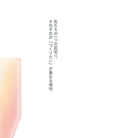
創造情報学部
（仮称・構想中／2028年
度開設予定）