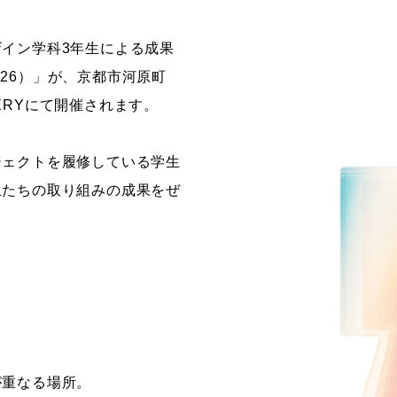
ストーリーマンガコース
芸術研究科
イン学科3年生による成果
新世代マンガコース
デザイン研究科
2026）」が、京都市河原町
キャラクターデザインコース
マンガ研究科
LLERYにて開催されます。
アニメーションコース
人文学研究科
ジェクトを履修している学生
生たちの取り組みの成果をぜ
が重なる場所。