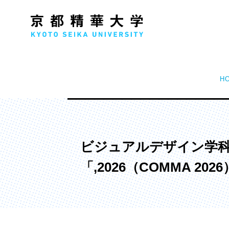
H
人文学部
メ
歴史コース
文学コース
ビジュアルデザイン学科
社会コース
「,2026（COMMA 20
国際文化コース
国際日本学コース
デザイン学部
マ