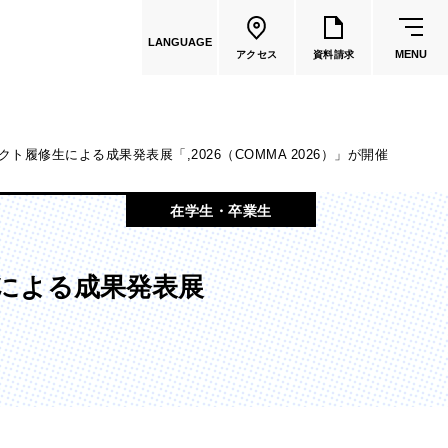
LANGUAGE
MENU
アクセス
資料請求
履修生による成果発表展「,2026（COMMA 2026）」が開催
共通教育
在学生・卒業生
教員一覧
による成果発表展
国際文化学部
（2026年度募集停止）
カートゥーンコース
（2025年度募集停止）